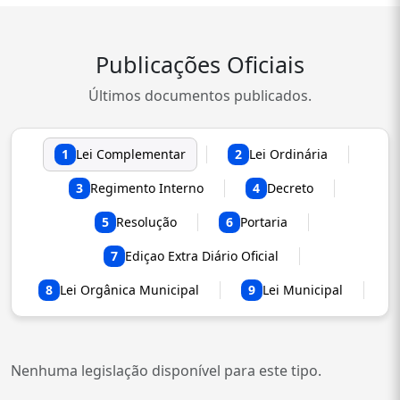
Publicações Oficiais
Últimos documentos publicados.
1
Lei Complementar
2
Lei Ordinária
3
Regimento Interno
4
Decreto
5
Resolução
6
Portaria
7
Ediçao Extra Diário Oficial
8
Lei Orgânica Municipal
9
Lei Municipal
Nenhuma legislação disponível para este tipo.