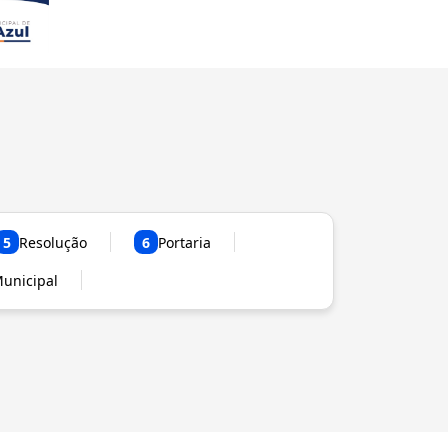
5
Resolução
6
Portaria
Municipal