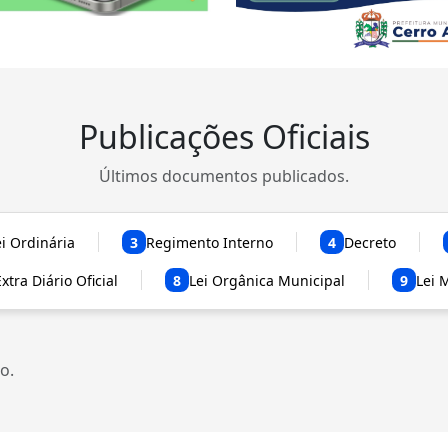
Publicações Oficiais
Últimos documentos publicados.
ei Ordinária
3
Regimento Interno
4
Decreto
xtra Diário Oficial
8
Lei Orgânica Municipal
9
Lei 
o.