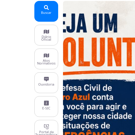
Buscar
Diário
Oficial
Atos
Normativos
Ouvidoria
Anterior
E-SIC
Portal da
Transparência