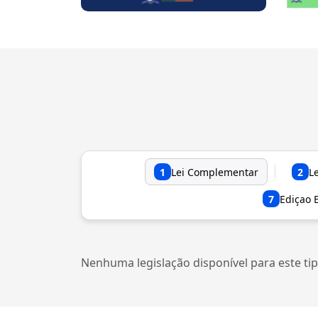
1
Lei Complementar
2
L
7
Ediçao E
Nenhuma legislação disponível para este tip