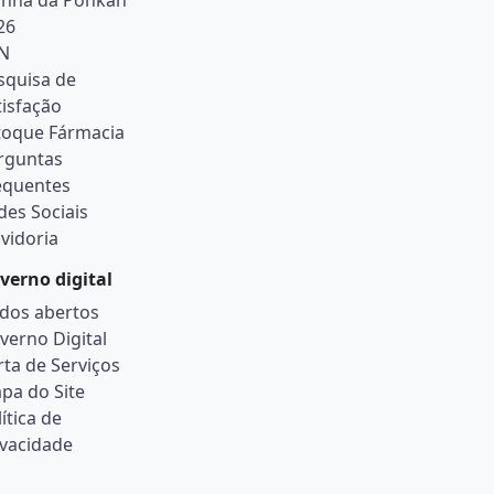
inha da Ponkan
26
N
squisa de
tisfação
toque Fármacia
rguntas
equentes
des Sociais
vidoria
verno digital
dos abertos
verno Digital
rta de Serviços
pa do Site
ítica de
ivacidade