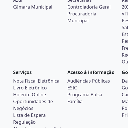
Azul
Secretarias
Ra
Câmara Municipal
Controladoria Geral
20
Procuradoria
VT
Municipal
Pe
Sa
Es
Pe
Fr
Re
Ou
Serviços
Acesso á informação
Go
Nota Fiscal Eletrônica
Audiências Públicas
Da
Livro Eletrônico
ESIC
Go
Holerite Online
Programa Bolsa
Ca
Oportunidades de
Família
Ma
Negócios
Pol
Lista de Espera
Pr
Regulação