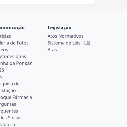
municação
Legislação
ticias
Atos Normativos
leria de Fotos
Sistema de Leis - LIZ
deos
Atas
lefones úteis
inha da Ponkan
26
N
squisa de
tisfação
toque Fármacia
rguntas
equentes
des Sociais
vidoria