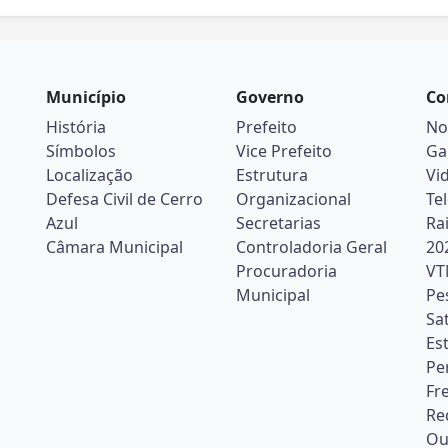
Município
Governo
Co
História
Prefeito
No
Símbolos
Vice Prefeito
Ga
Localização
Estrutura
Vi
Defesa Civil de Cerro
Organizacional
Te
Azul
Secretarias
Ra
Câmara Municipal
Controladoria Geral
20
Procuradoria
VT
Municipal
Pe
Sa
Es
Pe
Fr
Re
Ou