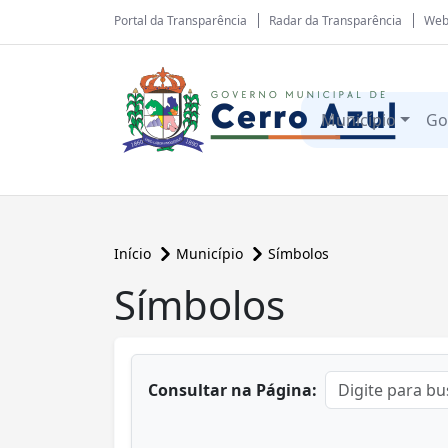
Portal da Transparência
Radar da Transparência
Web
Município
Go
Início
Município
Símbolos
Símbolos
conteúdo principal
Consultar na Página: