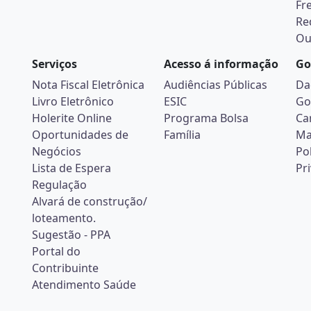
Fr
Re
Ou
Serviços
Acesso á informação
Go
Nota Fiscal Eletrônica
Audiências Públicas
Da
Livro Eletrônico
ESIC
Go
Holerite Online
Programa Bolsa
Ca
Oportunidades de
Família
Ma
Negócios
Pol
Lista de Espera
Pr
Regulação
Alvará de construção/
loteamento.
Sugestão - PPA
Portal do
Contribuinte
Atendimento Saúde