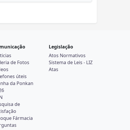
municação
Legislação
ticias
Atos Normativos
leria de Fotos
Sistema de Leis - LIZ
deos
Atas
lefones úteis
inha da Ponkan
26
N
squisa de
tisfação
toque Fármacia
rguntas