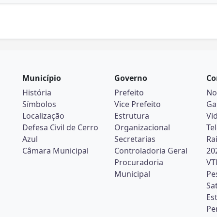
Município
Governo
Co
História
Prefeito
No
Símbolos
Vice Prefeito
Ga
Localização
Estrutura
Vi
Defesa Civil de Cerro
Organizacional
Te
Azul
Secretarias
Ra
Câmara Municipal
Controladoria Geral
20
Procuradoria
VT
Municipal
Pe
Sa
Es
Pe