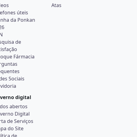
deos
Atas
lefones úteis
inha da Ponkan
26
N
squisa de
tisfação
toque Fármacia
rguntas
equentes
des Sociais
vidoria
verno digital
dos abertos
verno Digital
rta de Serviços
pa do Site
ítica de