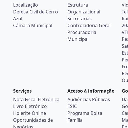
Localização
Estrutura
Vi
Defesa Civil de Cerro
Organizacional
Te
Azul
Secretarias
Ra
Câmara Municipal
Controladoria Geral
20
Procuradoria
VT
Municipal
Pe
Sa
Es
Pe
Fr
Re
Ou
Serviços
Acesso á informação
Go
Nota Fiscal Eletrônica
Audiências Públicas
Da
Livro Eletrônico
ESIC
Go
Holerite Online
Programa Bolsa
Ca
Oportunidades de
Família
Ma
Negócios
Pol