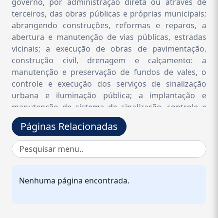
governo, por administração direta ou através de
terceiros, das obras públicas e próprias municipais;
abrangendo construções, reformas e reparos, a
abertura e manutenção de vias públicas, estradas
vicinais; a execução de obras de pavimentação,
construção civil, drenagem e calçamento: a
manutenção e preservação de fundos de vales, o
controle e execução dos serviços de sinalização
urbana e iluminação pública; a implantação e
manutenção do sistema de sinalização, controle e
apoio do trânsito; a manutenção e controle
Páginas Relacionadas
operacional da frota de máquinas, equipamentos e
veículos pesados, sob sua responsabilidade;
desenvolver o planejamento urbano e execução da
política de desenvolvimento urbano do Município;
coordenar os trabalhos de elaboração e edição de
Nenhuma página encontrada.
normas técnicas urbanísticas; realizar estudos
técnicos inerentes ao desenvolvimento urbano do
Município; programar, coordenar e compatibilizar a