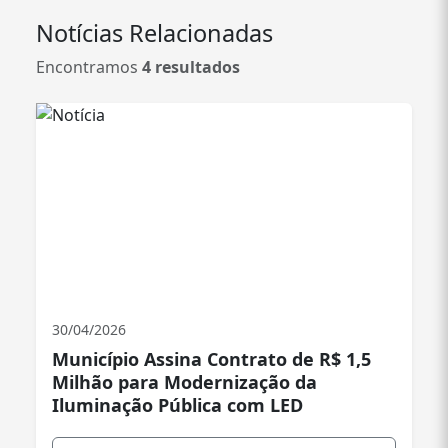
realização das obras públicas do Município;
Notícias Relacionadas
assessoramento aos demais órgãos na área de sua
competência e outras atividades correlatas.
Encontramos
4 resultados
30/04/2026
Município Assina Contrato de R$ 1,5
Milhão para Modernização da
Iluminação Pública com LED