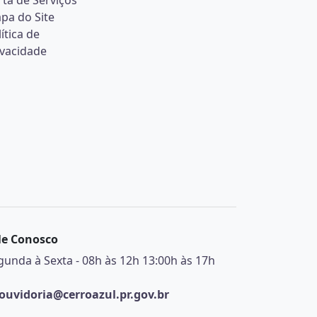
rta de Serviços
pa do Site
ítica de
ivacidade
le Conosco
gunda à Sexta - 08h às 12h 13:00h às 17h
ouvidoria@cerroazul.pr.gov.br