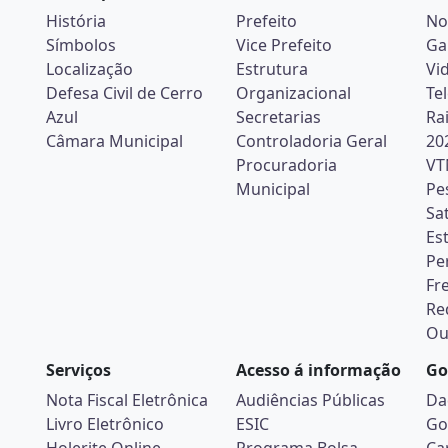
História
Prefeito
No
Símbolos
Vice Prefeito
Ga
Localização
Estrutura
Vi
Defesa Civil de Cerro
Organizacional
Te
Azul
Secretarias
Ra
Câmara Municipal
Controladoria Geral
20
Procuradoria
VT
Municipal
Pe
Sa
Es
Pe
Fr
Re
Ou
Serviços
Acesso á informação
Go
Nota Fiscal Eletrônica
Audiências Públicas
Da
Livro Eletrônico
ESIC
Go