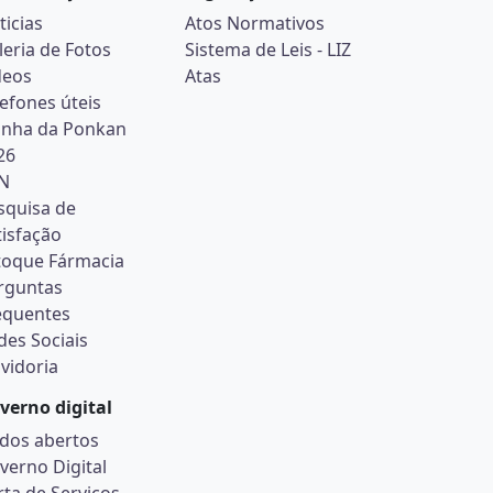
ticias
Atos Normativos
leria de Fotos
Sistema de Leis - LIZ
deos
Atas
lefones úteis
inha da Ponkan
26
N
squisa de
tisfação
toque Fármacia
rguntas
equentes
des Sociais
vidoria
verno digital
dos abertos
verno Digital