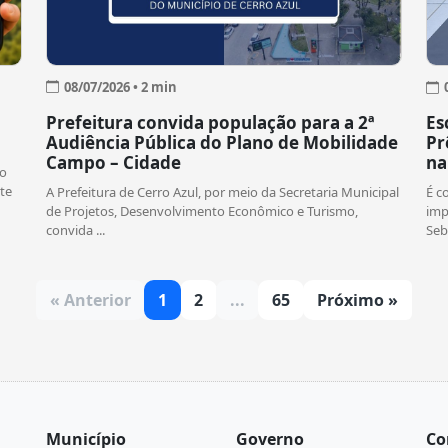
08/07/2026 • 2 min
Prefeitura convida população para a 2ª
Es
Audiência Pública do Plano de Mobilidade
Pr
Campo – Cidade
na
 o
te
A Prefeitura de Cerro Azul, por meio da Secretaria Municipal
É c
de Projetos, Desenvolvimento Econômico e Turismo,
imp
convida ...
Seb
« Anterior
1
2
...
65
Próximo »
Município
Governo
Co