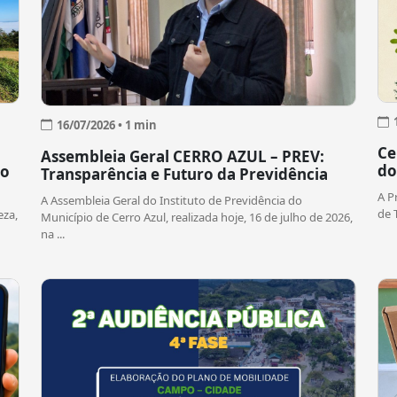
16/07/2026 • 1 min
Ce
Assembleia Geral CERRO AZUL – PREV:
do
so
Transparência e Futuro da Previdência
A P
A Assembleia Geral do Instituto de Previdência do
de 
eza,
Município de Cerro Azul, realizada hoje, 16 de julho de 2026,
na ...