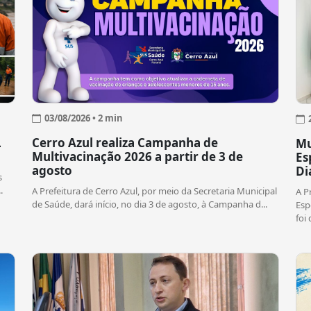
03/08/2026 • 2 min
L
Cerro Azul realiza Campanha de
Mu
Multivacinação 2026 a partir de 3 de
Es
agosto
Di
s
.
A Prefeitura de Cerro Azul, por meio da Secretaria Municipal
A P
de Saúde, dará início, no dia 3 de agosto, à Campanha d...
Esp
foi 