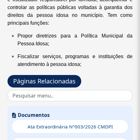
controlar as políticas públicas voltadas à garantia dos
direitos da pessoa idosa no município. Tem como
principais funções:
Propor diretrizes para a Política Municipal da
Pessoa Idosa;
Fiscalizar serviços, programas e instituições de
atendimento à pessoa idosa;
Acompanhar e deliberar sobre a aplicação de
Páginas Relacionadas
recursos do Fundo Municipal da Pessoa Idosa;
Promover ações de proteção, inclusão e
valorização da pessoa idosa;
Documentos
Atuar na defesa dos direitos e no enfrentamento a
situações de negligência, violência ou abandono.
Ata Extraordinária Nº003/2026 CMDPI
O conselho é composto de forma paritária, com