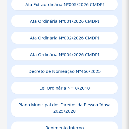
Ata Extraordinária Nº005/2026 CMDPI
representantes do poder público e da sociedade civil,
assegurando participação democrática e contro
le social.
Ata Ordinária Nº001/2026 CMDPI
Ata Ordinária Nº002/2026 CMDPI
Ata Ordinária Nº004/2026 CMDPI
Decreto de Nomeação Nº466/2025
Lei Ordinária Nº18/2010
Plano Municipal dos Direitos da Pessoa Idosa
2025/2028
Regimento Interno