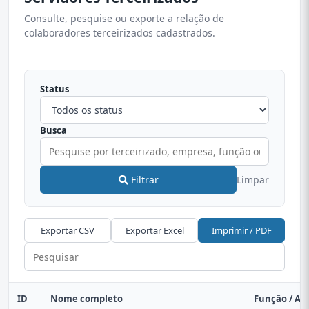
Consulte, pesquise ou exporte a relação de
colaboradores terceirizados cadastrados.
Status
Busca
Filtrar
Limpar
Exportar CSV
Exportar Excel
Imprimir / PDF
ID
Nome completo
Função / At