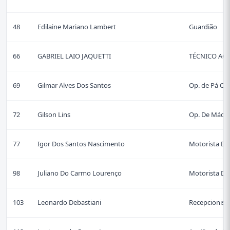
48
Edilaine Mariano Lambert
Guardião
66
GABRIEL LAIO JAQUETTI
TÉCNICO AG
69
Gilmar Alves Dos Santos
Op. de Pá Ca
72
Gilson Lins
Op. De Máqu
77
Igor Dos Santos Nascimento
Motorista D
98
Juliano Do Carmo Lourenço
Motorista D
103
Leonardo Debastiani
Recepcionista