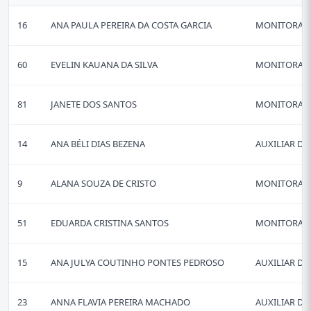
16
ANA PAULA PEREIRA DA COSTA GARCIA
MONITORA D
60
EVELIN KAUANA DA SILVA
MONITORA D
81
JANETE DOS SANTOS
MONITORA D
14
ANA BÉLI DIAS BEZENA
AUXILIAR DE
9
ALANA SOUZA DE CRISTO
MONITORA D
51
EDUARDA CRISTINA SANTOS
MONITORA D
15
ANA JULYA COUTINHO PONTES PEDROSO
AUXILIAR DE
23
ANNA FLAVIA PEREIRA MACHADO
AUXILIAR DE