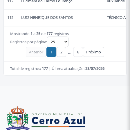
112
Lucimara do Carmo Lourenço
Auxiliar de Se
115
LUIZ HENRIQUE DOS SANTOS
TÉCNICO AG
Mostrando
1
a
25
de
177
registros
Registros por página:
...
Anterior
1
2
8
Próximo
Total de registros:
177
| Última atualização:
28/07/2026