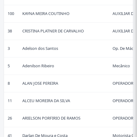
100
KAYNA MEIRA COUTINHO
AUXILIAR DE
38
CRISTINA PLATNER DE CARVALHO
AUXILIAR DE
3
Adelson dos Santos
Op. De Máqu
5
Adenilson Ribeiro
Mecânico
8
ALAN JOSE PEREIRA
OPERADOR D
11
ALCEU MOREIRA DA SILVA
OPERADOR D
26
ARIELSON PORFIRIO DE RAMOS
OPERADOR D
41
Darlan De Moura e Costa
Motorista C