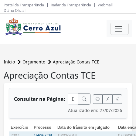
Portal da Transparência
Radar da Transparência
Webmail
Diário Oficial
Início
Orçamento
Apreciação Contas TCE
Apreciação Contas TCE
conteúdo principal
Consultar na Página:
Atualizado em: 27/07/2026
Exercício
Processo
Data do trânsito em julgado
Data enc
2007
156367/08
19/02/2014
07/06/201