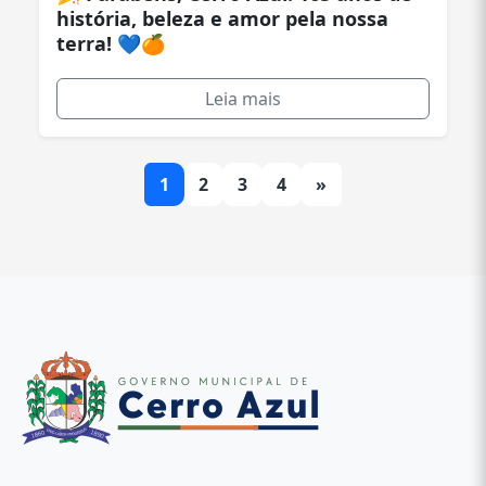
história, beleza e amor pela nossa
terra! 💙🍊
Leia mais
1
2
3
4
»