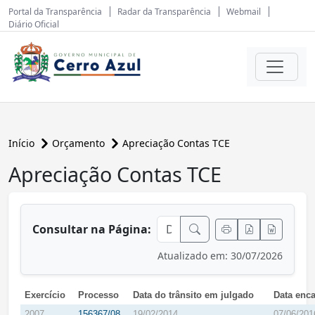
Portal da Transparência
Radar da Transparência
Webmail
Diário Oficial
Início
Orçamento
Apreciação Contas TCE
Apreciação Contas TCE
conteúdo principal
Consultar na Página:
Atualizado em: 30/07/2026
Exercício
Processo
Data do trânsito em julgado
Data enc
2007
156367/08
19/02/2014
07/06/201