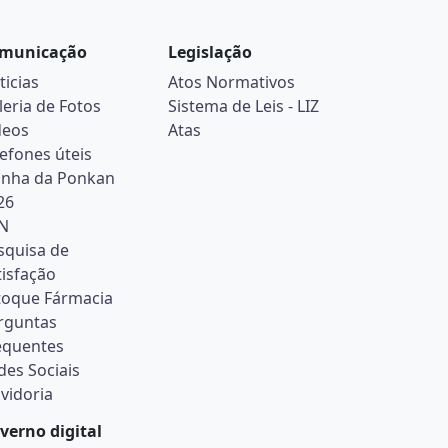
municação
Legislação
ticias
Atos Normativos
leria de Fotos
Sistema de Leis - LIZ
deos
Atas
lefones úteis
inha da Ponkan
26
N
squisa de
tisfação
toque Fármacia
rguntas
equentes
des Sociais
vidoria
verno digital