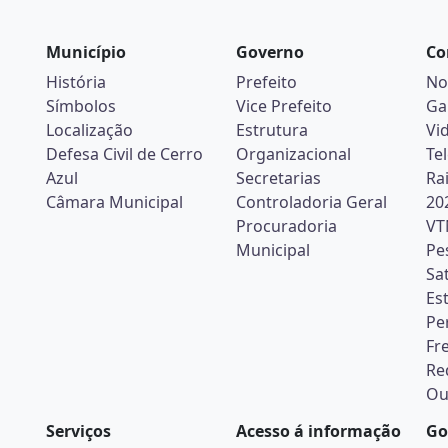
Município
Governo
Co
História
Prefeito
No
Símbolos
Vice Prefeito
Ga
Localização
Estrutura
Vi
Defesa Civil de Cerro
Organizacional
Te
Azul
Secretarias
Ra
Câmara Municipal
Controladoria Geral
20
Procuradoria
VT
Municipal
Pe
Sa
Es
Pe
Fr
Re
Ou
Serviços
Acesso á informação
Go