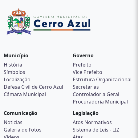
Serviço de Convivência e Fortalecimento de Vínculos
possui um caráter preventivo, pautado na defesa e na
afirmação de direitos, e no desenvolvimento de
capacidades dos usuários.
Formas de Acesso
Para participar do Serviço de Convivência e
Fortalecimento de Vínculos, o cidadão deve procurar o
Município
Centro de Referência da Assistência Social (CRAS).
Governo
História
Prefeito
Fonte:
https://www.gov.br/mds/pt-br/acoes-e-
Símbolos
Vice Prefeito
programas/suas/servicos-e-programas/convivencia-e-
Localização
Estrutura Organizacional
fortalecimento-de-vinculos
Defesa Civil de Cerro Azul
Secretarias
Câmara Municipal
Controladoria Geral
Procuradoria Municipal
Comunicação
Legislação
Noticias
Atos Normativos
Galeria de Fotos
Sistema de Leis - LIZ
Videos
Atas