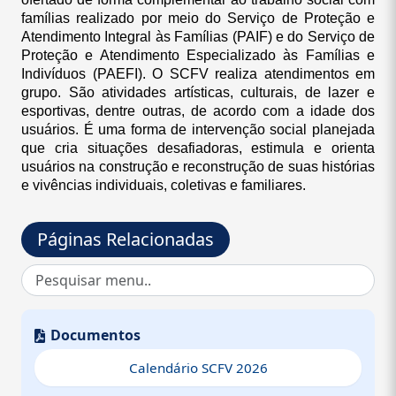
famílias realizado por meio do Serviço de Proteção e
Atendimento Integral às Famílias (PAIF) e do Serviço de
Proteção e Atendimento Especializado às Famílias e
Indivíduos (PAEFI). O SCFV realiza atendimentos em
grupo. São atividades artísticas, culturais, de lazer e
esportivas, dentre outras, de acordo com a idade dos
usuários. É uma forma de intervenção social planejada
que cria situações desafiadoras, estimula e orienta
usuários na construção e reconstrução de suas histórias
e vivências individuais, coletivas e familiares.
Unidade de Oferta
Páginas Relacionadas
Centro de Referência da Assistência Social (CRAS)
Grupos de Familiares e Crianças (0 a 6 Anos);
Projovem adolescente (15 a 17 Anos);
Secretaria Municipal de Assistência Social
Documentos
Grupo Conviver para Idosos (60 Anos);
Calendário SCFV 2026
Projeto Pia Silfredo de Jesus Bestel