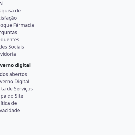
N
squisa de
tisfação
toque Fármacia
rguntas
equentes
des Sociais
vidoria
verno digital
dos abertos
verno Digital
rta de Serviços
pa do Site
ítica de
ivacidade