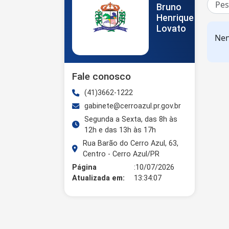
Bruno
Henrique
Lovato
Nen
Fale conosco
(41)3662-1222
gabinete@cerroazul.pr.gov.br
Segunda a Sexta, das 8h às
12h e das 13h às 17h
Rua Barão do Cerro Azul, 63,
Centro - Cerro Azul/PR
Página
:10/07/2026
Atualizada em:
13:34:07