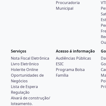
Procuradoria
VT
Municipal
Pe
Sa
Es
Pe
Fr
Re
Ou
Serviços
Acesso á informação
Go
Nota Fiscal Eletrônica
Audiências Públicas
Da
Livro Eletrônico
ESIC
Go
Holerite Online
Programa Bolsa
Ca
Oportunidades de
Família
Ma
Negócios
Pol
Lista de Espera
Pr
Regulação
Alvará de construção/
loteamento.