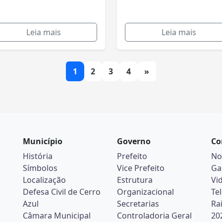
Leia mais
Leia mais
1
2
3
4
»
Município
Governo
Co
História
Prefeito
No
Símbolos
Vice Prefeito
Ga
Localização
Estrutura
Vi
Defesa Civil de Cerro
Organizacional
Te
Azul
Secretarias
Ra
Câmara Municipal
Controladoria Geral
20