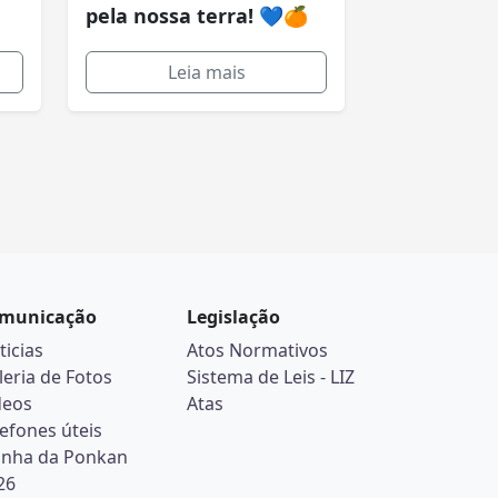
pela nossa terra! 💙🍊
Leia mais
municação
Legislação
ticias
Atos Normativos
leria de Fotos
Sistema de Leis - LIZ
deos
Atas
lefones úteis
inha da Ponkan
26