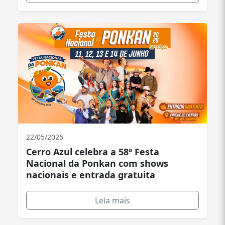
através de terceiros; os serviços de limpeza,
conservação e controle de terrenos no perímetro
urbano; a apreensão de animais; a administração e
manutenção de cemitérios: assessoramento aos
demais órgãos na área de sua competência e outras
atividades correlatas.
22/05/2026
Cerro Azul celebra a 58ª Festa
Nacional da Ponkan com shows
nacionais e entrada gratuita
Leia mais