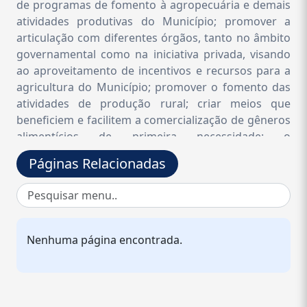
de programas de fomento à agropecuária e demais
atividades produtivas do Município; promover a
articulação com diferentes órgãos, tanto no âmbito
governamental como na iniciativa privada, visando
ao aproveitamento de incentivos e recursos para a
agricultura do Município; promover o fomento das
atividades de produção rural; criar meios que
beneficiem e facilitem a comercialização de gêneros
alimentícios de primeira necessidade; o
planejamento operacional e a execução da política
Páginas Relacionadas
municipal de abastecimento orientando e
disciplinando a distribuição de gêneros alimentícios
de primeira necessidade; a criação de meios que
beneficiem e facilitem a comercialização dos
mesmos; a fiscalização das feiras livres e de época; a
Nenhuma página encontrada.
participação em atividades de orientação e defesa
do consumidor; o fomento das atividades de
produção rural do Município de Cerro Azul, através
de acordos com demais Municípios e órgãos afins,