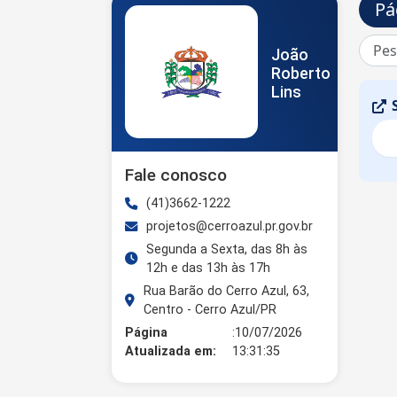
Pá
João
Roberto
Lins
Fale conosco
(41)3662-1222
projetos@cerroazul.pr.gov.br
Segunda a Sexta, das 8h às
12h e das 13h às 17h
Rua Barão do Cerro Azul, 63,
Centro - Cerro Azul/PR
Página
:10/07/2026
Atualizada em:
13:31:35