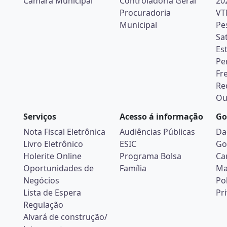
Câmara Municipal
Controladoria Geral
20
Procuradoria
VT
Municipal
Pe
Sa
Es
Pe
Fr
Re
Ou
Serviços
Acesso á informação
Go
Nota Fiscal Eletrônica
Audiências Públicas
Da
Livro Eletrônico
ESIC
Go
Holerite Online
Programa Bolsa
Ca
Oportunidades de
Família
Ma
Negócios
Pol
Lista de Espera
Pr
Regulação
Alvará de construção/