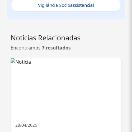
decisões a partir da realidade do território.Dessa forma,
Vigilância Socioassistencial
busca-se garantir a efetividade dos serviços ofertados,
promovendo a cidadania, a dignidade e a melhoria da
qualidade de vida da população atendida.
Notícias Relacionadas
Encontramos
7 resultados
28/04/2026