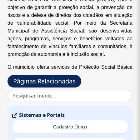
objetivo de garantir a proteção social, a prevenção de
riscos e a defesa de direitos dos cidadãos em situação
de vulnerabilidade social. Por meio da Secretaria
Municipal de Assistência Social, são desenvolvidas
ações, programas, serviços e benefícios voltados ao
fortalecimento de vínculos familiares e comunitários, à
promoção da autonomia e à inclusão social.
O município oferta serviços de Proteção Social Básica
por meio do Centro de Referência de Assistência Social
Páginas Relacionadas
(CRAS), que executa o Serviço de Proteção e
Atendimento Integral à Família (PAIF), responsável pelo
acompanhamento socioassistencial das famílias, bem
como o desenvolvimento de atividades como o Serviço
de Convivência e Fortalecimento de Vínculos (SCFV),
Sistemas e Portais
contribuindo para a prevenção de situações de risco
Cadastro Único
social.No âmbito da Proteção Social Especial, o
município conta com o Departamento de Proteção