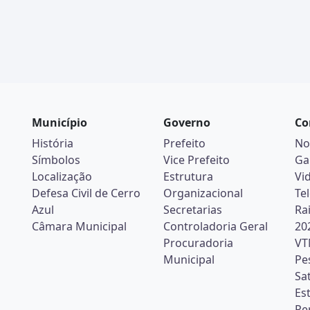
Município
Governo
Co
História
Prefeito
No
Símbolos
Vice Prefeito
Ga
Localização
Estrutura
Vi
Defesa Civil de Cerro
Organizacional
Te
Azul
Secretarias
Ra
Câmara Municipal
Controladoria Geral
20
Procuradoria
VT
Municipal
Pe
Sa
Es
Pe