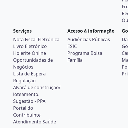
Fr
Re
Ou
Serviços
Acesso á informação
Go
Nota Fiscal Eletrônica
Audiências Públicas
Da
Livro Eletrônico
ESIC
Go
Holerite Online
Programa Bolsa
Ca
Oportunidades de
Família
Ma
Negócios
Pol
Lista de Espera
Pr
Regulação
Alvará de construção/
loteamento.
Sugestão - PPA
Portal do
Contribuinte
Atendimento Saúde