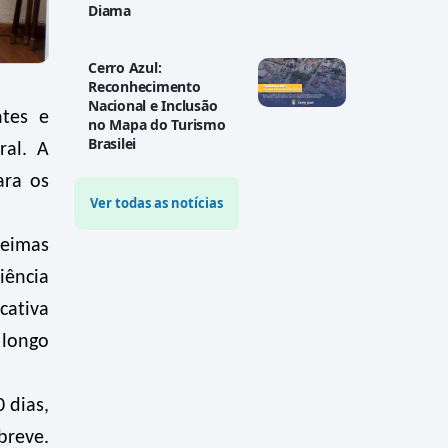
Diama
Cerro Azul:
Reconhecimento
Nacional e Inclusão
ntes e
no Mapa do Turismo
Brasilei
ral. A
ara os
Ver todas as notícias
ueimas
iência
cativa
 longo
 dias,
breve.