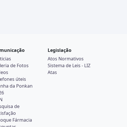
municação
Legislação
ticias
Atos Normativos
leria de Fotos
Sistema de Leis - LIZ
deos
Atas
lefones úteis
inha da Ponkan
26
N
squisa de
tisfação
toque Fármacia
rguntas