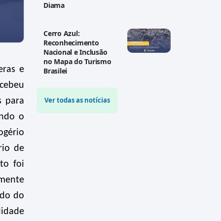
Diama
Cerro Azul:
Reconhecimento
Nacional e Inclusão
no Mapa do Turismo
eras e
Brasilei
ecebeu
Ver todas as notícias
s para
indo o
ogério
rio de
to foi
amente
ado do
lidade