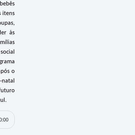
 bebês
 itens
oupas,
der às
mílias
social
ograma
após o
-natal
futuro
ul.
0:00