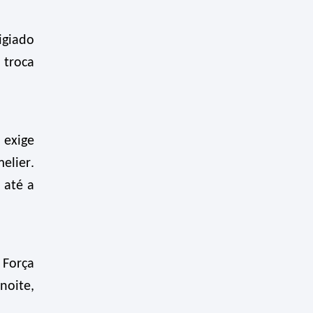
igiado
 troca
 exige
elier.
 até a
 Força
noite,