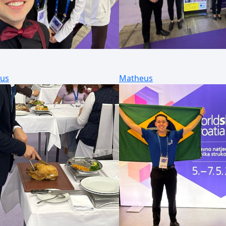
us
Matheus