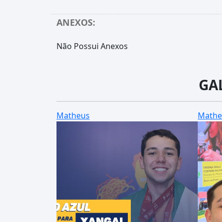
ANEXOS:
Não Possui Anexos
GA
Matheus
Mathe