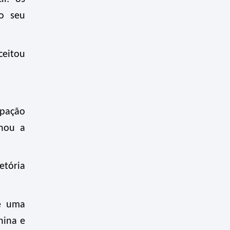
do seu
ceitou
upação
inou a
tória
e uma
hina e