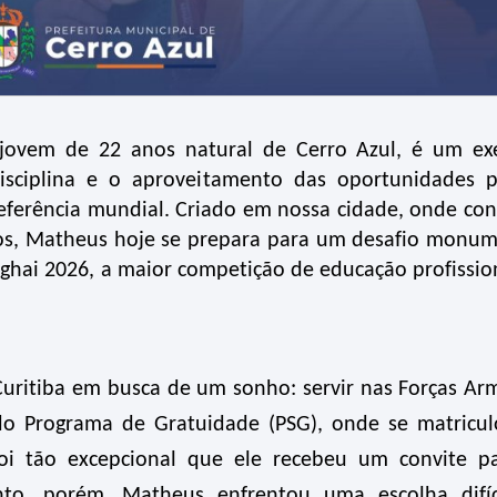
 jovem de 22 anos natural de Cerro Azul, é um e
disciplina e o aproveitamento das oportunidades
eferência mundial. Criado em nossa cidade, onde con
sos, Matheus hoje se prepara para um desafio monum
ghai 2026
, a maior competição de educação profissio
uritiba em busca de um sonho: servir nas Forças Ar
o Programa de Gratuidade (PSG), onde se matricu
i tão excepcional que ele recebeu um convite p
o, porém, Matheus enfrentou uma escolha difíci