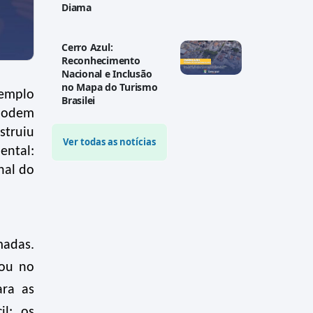
Diama
Cerro Azul:
Reconhecimento
Nacional e Inclusão
no Mapa do Turismo
xemplo
Brasilei
 podem
struiu
Ver todas as notícias
ental:
nal do
madas.
lou no
ara as
l: os