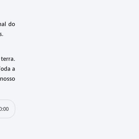
nal do
s.
terra.
Toda a
 nosso
0:00