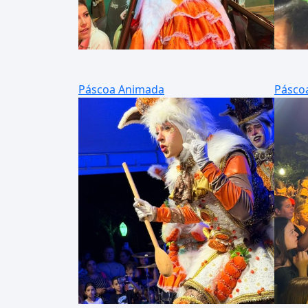
Páscoa Animada
Pásco