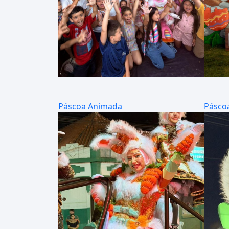
Páscoa Animada
Pásco