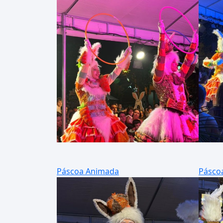
Páscoa Animada
Pásco