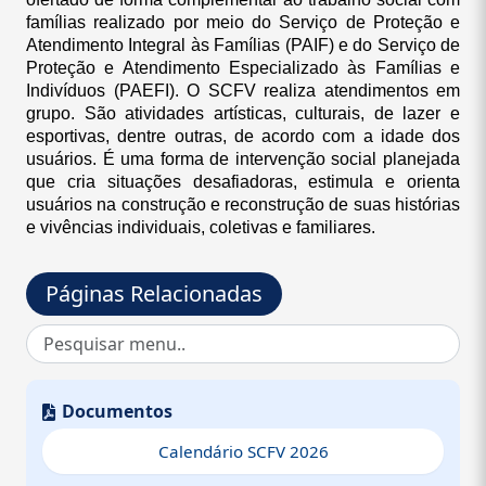
famílias realizado por meio do Serviço de Proteção e
Atendimento Integral às Famílias (PAIF) e do Serviço de
Proteção e Atendimento Especializado às Famílias e
Indivíduos (PAEFI). O SCFV realiza atendimentos em
grupo. São atividades artísticas, culturais, de lazer e
esportivas, dentre outras, de acordo com a idade dos
usuários. É uma forma de intervenção social planejada
que cria situações desafiadoras, estimula e orienta
usuários na construção e reconstrução de suas histórias
e vivências individuais, coletivas e familiares.
Unidade de Oferta
Páginas Relacionadas
Centro de Referência da Assistência Social (CRAS)
Grupos de Familiares e Crianças (0 a 6 Anos);
Projovem adolescente (15 a 17 Anos);
Secretaria Municipal de Assistência Social
Documentos
Grupo Conviver para Idosos (60 Anos);
Calendário SCFV 2026
Projeto Pia Silfredo de Jesus Bestel