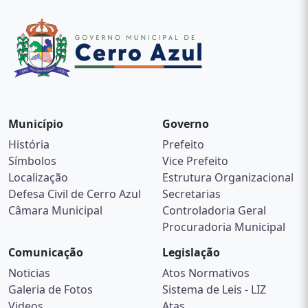
Serviço de Convivência e Fortalecimento de Vínculos
possui um caráter preventivo, pautado na defesa e na
afirmação de direitos, e no desenvolvimento de
capacidades dos usuários.
Formas de Acesso
Para participar do Serviço de Convivência e
Fortalecimento de Vínculos, o cidadão deve procurar o
Município
Centro de Referência da Assistência Social (CRAS).
Governo
História
Prefeito
Fonte:
https://www.gov.br/mds/pt-br/acoes-e-
Símbolos
Vice Prefeito
programas/suas/servicos-e-programas/convivencia-e-
Localização
Estrutura Organizacional
fortalecimento-de-vinculos
Defesa Civil de Cerro Azul
Secretarias
Câmara Municipal
Controladoria Geral
Procuradoria Municipal
Comunicação
Legislação
Noticias
Atos Normativos
Galeria de Fotos
Sistema de Leis - LIZ
Videos
Atas