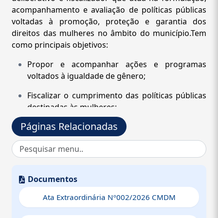
acompanhamento e avaliação de políticas públicas
voltadas à promoção, proteção e garantia dos
direitos das mulheres no âmbito do município.Tem
como principais objetivos:
Propor e acompanhar ações e programas
voltados à igualdade de gênero;
Fiscalizar o cumprimento das políticas públicas
destinadas às mulheres;
Páginas Relacionadas
Articular-se com órgãos governamentais e a
sociedade civil;
Incentivar a participação feminina nas decisões
públicas;
Documentos
Atuar na defesa dos direitos e no
Ata Extraordinária Nº002/2026 CMDM
enfrentamento à violência contra a mulher.