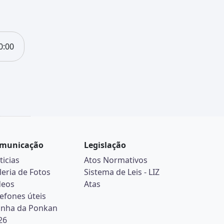
0:00
municação
Legislação
ticias
Atos Normativos
leria de Fotos
Sistema de Leis - LIZ
deos
Atas
lefones úteis
inha da Ponkan
26