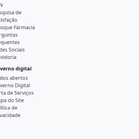
N
squisa de
tisfação
toque Fármacia
rguntas
equentes
des Sociais
vidoria
verno digital
dos abertos
verno Digital
rta de Serviços
pa do Site
ítica de
ivacidade