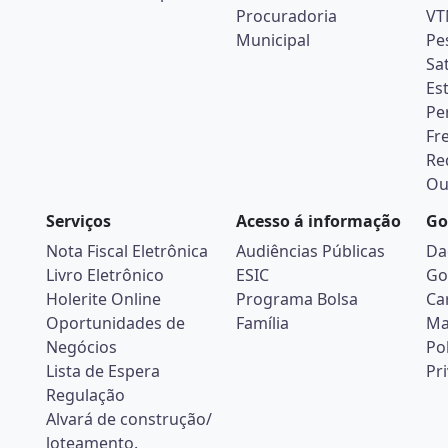
Procuradoria
VT
Municipal
Pe
Sa
Es
Pe
Fr
Re
Ou
Serviços
Acesso á informação
Go
Nota Fiscal Eletrônica
Audiências Públicas
Da
Livro Eletrônico
ESIC
Go
Holerite Online
Programa Bolsa
Ca
Oportunidades de
Família
Ma
Negócios
Pol
Lista de Espera
Pr
Regulação
Alvará de construção/
loteamento.