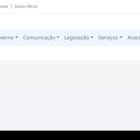
mail
Diário Oficial
verno
Comunicação
Legislação
Serviços
Aces