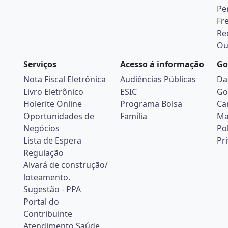
Pe
Fr
Re
Ou
Serviços
Acesso á informação
Go
Nota Fiscal Eletrônica
Audiências Públicas
Da
Livro Eletrônico
ESIC
Go
Holerite Online
Programa Bolsa
Ca
Oportunidades de
Família
Ma
Negócios
Pol
Lista de Espera
Pr
Regulação
Alvará de construção/
loteamento.
Sugestão - PPA
Portal do
Contribuinte
Atendimento Saúde