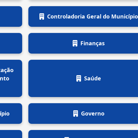
Controladoria Geral do Municípi
Finanças
tação
ento
Saúde
ípio
Governo