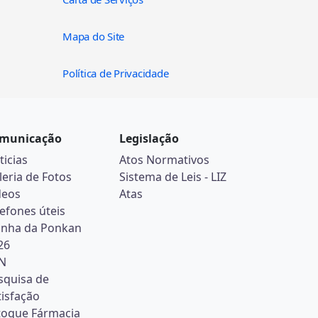
Mapa do Site
Política de Privacidade
municação
Legislação
ticias
Atos Normativos
leria de Fotos
Sistema de Leis - LIZ
deos
Atas
lefones úteis
inha da Ponkan
26
N
squisa de
tisfação
toque Fármacia