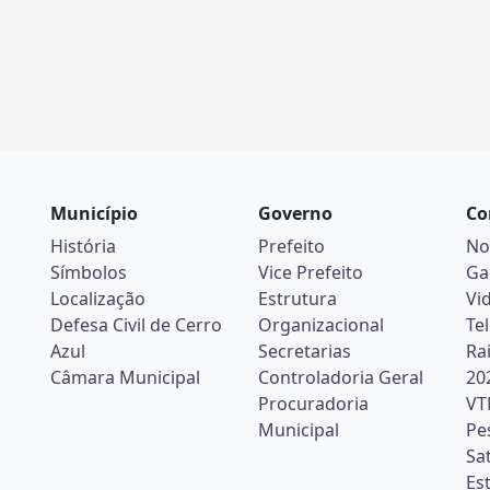
Município
Governo
Co
História
Prefeito
No
Símbolos
Vice Prefeito
Ga
Localização
Estrutura
Vi
Defesa Civil de Cerro
Organizacional
Te
Azul
Secretarias
Ra
Câmara Municipal
Controladoria Geral
20
Procuradoria
VT
Municipal
Pe
Sa
Es